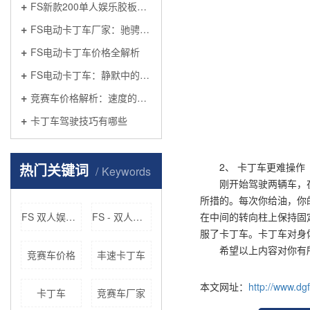
FS新款200单人娱乐胶板车：城市轻出行新体验
FS电动卡丁车厂家：驰骋绿色赛道
FS电动卡丁车价格全解析
FS电动卡丁车：静默中的极速革命
竞赛车价格解析：速度的代价
卡丁车驾驶技巧有哪些
热门关键词
2、 卡丁车更难操作
Keywords
刚开始驾驶两辆车，
所措的。每次你给油，你
FS 双人娱乐车
FS - 双人娱乐车
在中间的转向柱上保持固
服了卡丁车。卡丁车对身
希望以上内容对你有
竞赛车价格
丰速卡丁车
本文网址：
http://www.dg
卡丁车
竞赛车厂家