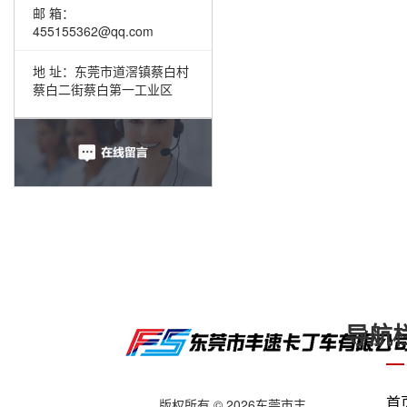
邮 箱：
455155362@qq.com
地 址：东莞市道滘镇蔡白村
蔡白二街蔡白第一工业区
导航
首
版权所有 © 2026东莞市丰