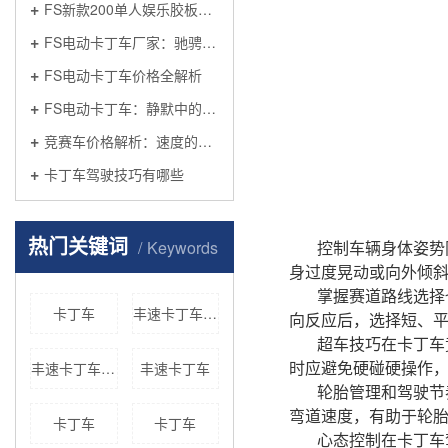
FS新款200单人娱乐胶板车：城市轻出行新体验
FS电动卡丁车厂家：驰骋绿色赛道
FS电动卡丁车价格全解析
FS电动卡丁车：静默中的极速革命
竞赛车价格解析：速度的代价
卡丁车驾驶技巧有哪些
热门关键词
Keywords
控制车辆身体姿势
身过度晃动或向外倾
掌握赛道路线选择
卡丁车
丰速卡丁车厂家
向反应后，选择短、
超车技巧在卡丁车
时应避免硬碰硬操作
丰速卡丁车价格
丰速卡丁车
轮胎管理和驾驶节
弯道速度，有助于轮
卡丁车
卡丁车
心态控制在卡丁车