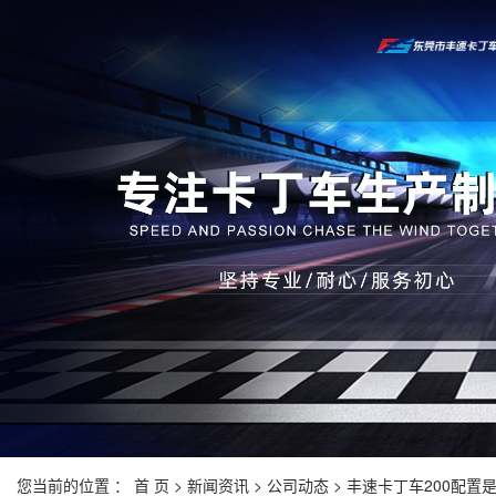
您当前的位置 ：
首 页
>
新闻资讯
>
公司动态
> 丰速卡丁车200配置